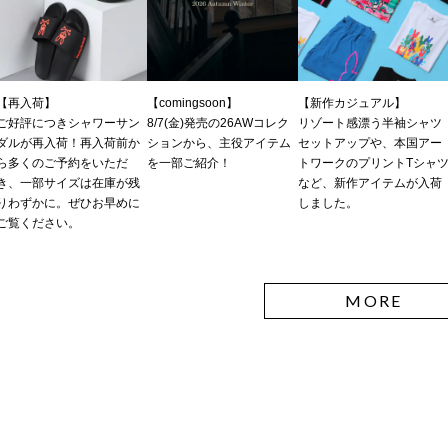
【再入荷】
【comingsoon】
【新作カジュアル】
ご好評につきシャワーサン
8/7(金)発売の26AWコレク
リゾート感漂う半袖シャツ
ダルが再入荷！再入荷前か
ションから、主役アイテム
セットアップや、本国アー
ら多くのご予約をいただ
を一部ご紹介！
トワークのプリントTシャ
き、一部サイズは在庫が残
など、新作アイテムが入荷
りわずかに。ぜひお早めに
しました。
ご覧ください。
MORE