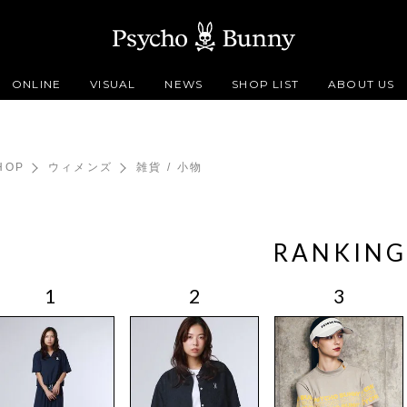
ONLINE
VISUAL
NEWS
SHOP LIST
ABOUT US
HOP
ウィメンズ
雑貨 / 小物
RANKING