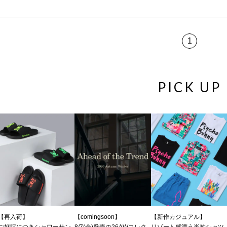
1
PICK UP
【再入荷】
【comingsoon】
【新作カジュアル】
ご好評につきシャワーサン
8/7(金)発売の26AWコレク
リゾート感漂う半袖シャツ