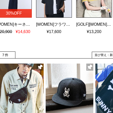
30%OFF
[WOMEN]キーネック ブラウジングワンピース
[WOMEN]フラワージャガード ショート丈シャツ
[GOLF][WOMEN]ロゴパネルプリント ハニカム半袖モックネックシャツ
20,900
¥14,630
¥17,600
¥13,200
7件
並び替え：新