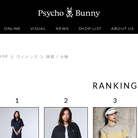
ONLINE
VISUAL
NEWS
SHOP LIST
ABOUT US
HOP
ウィメンズ
雑貨 / 小物
RANKING