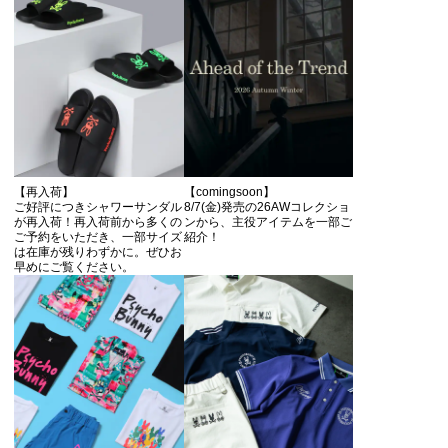
【再入荷】
【comingsoon】
ご好評につきシャワーサンダル
8/7(金)発売の26AWコレクショ
が再入荷！再入荷前から多くの
ンから、主役アイテムを一部ご
ご予約をいただき、一部サイズ
紹介！
は在庫が残りわずかに。ぜひお
早めにご覧ください。