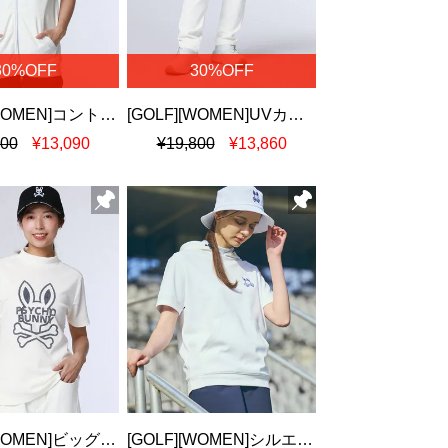
30%OFF
30%OFF
[GOLF][WOMEN]コントラストシグネチャーロゴ 半袖パーカ
[GOLF][WOMEN]UVカット ツイル5ポケットパンツ
700
¥13,090
¥19,800
¥13,860
[GOLF][WOMEN]ビッグラインロゴ ドライミニワッフル モックネックTシャツ
[GOLF][WOMEN]シルエットラインBUNNY 半袖パーカ