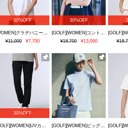
30%OFF
30%OFF
[WOMEN]グラデバニー シルケットスムースＴシャツ
[GOLF][WOMEN]コントラストシグネチャーロゴ 半袖パーカ
¥11,000
¥7,700
¥18,700
¥13,090
¥18,
30%OFF
[GOLF][WOMEN]UVカット ツイル5ポケットパンツ
[GOLF][WOMEN]ビッグラインロゴ ドライミニワッフル モックネックTシャツ