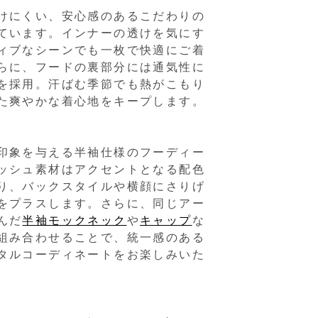
けにくい、安心感のあるこだわりの
ています。インナーの透けを気にす
ィブなシーンでも一枚で快適にご着
らに、フードの裏部分には通気性に
を採用。汗ばむ季節でも熱がこもり
た爽やかな着心地をキープします。
印象を与える半袖仕様のフーディー
ッシュ素材はアクセントとなる配色
り、バックスタイルや横顔にさりげ
をプラスします。さらに、同じアー
んだ
半袖モックネック
や
キャップ
な
組み合わせることで、統一感のある
タルコーディネートをお楽しみいた