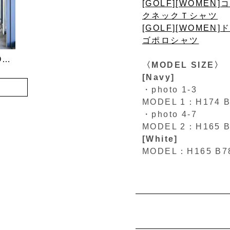
[GOLF][WOM
クネックＴシャツ
[GOLF][WOME
ゴポロシャツ
[GOLF]26SS LOOK
〈MODEL SIZE〉
[Navy]
・photo 1-3
MODEL 1：H174
・photo 4-7
MODEL 2：H165 
[White]
MODEL：H165 B