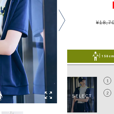
¥18,7
158cm
1
2