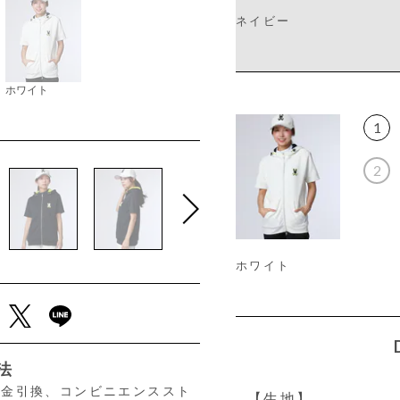
ネイビー
ホワイト
1
2
ホワイト
法
、代金引換、コンビニエンススト
【生地】