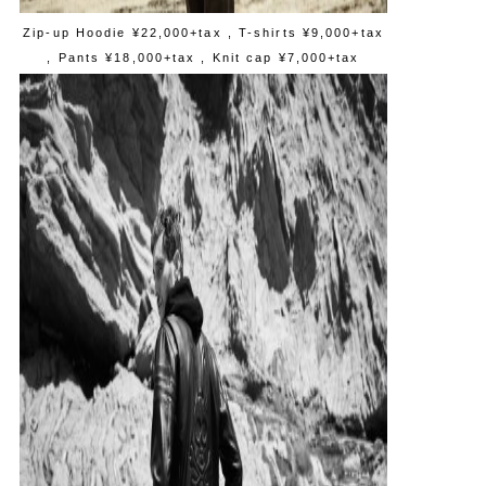
Zip-up Hoodie ¥22,000+tax , T-shirts ¥9,000+tax
, Pants ¥18,000+tax , Knit cap ¥7,000+tax