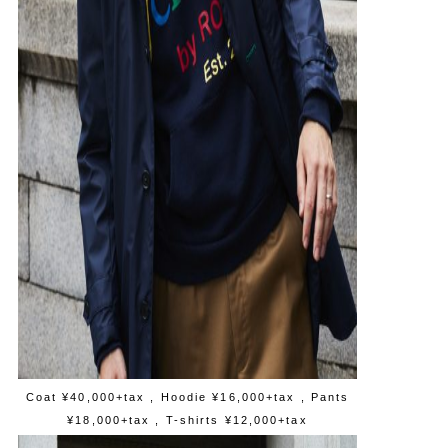
Coat ¥40,000+tax
,
Hoodie ¥16,000+tax
, Pants
¥18,000+tax , T-shirts ¥12,000+tax