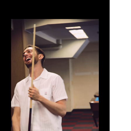
動
画
プ
レ
ー
ヤ
ー