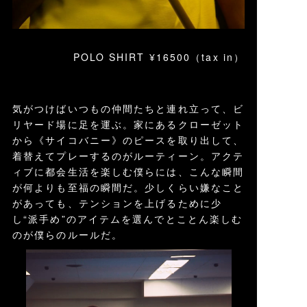
POLO SHIRT ¥16500（tax in）
気がつけばいつもの仲間たちと連れ立って、ビ
リヤード場に足を運ぶ。家にあるクローゼット
から《サイコバニー》のピースを取り出して、
着替えてプレーするのがルーティーン。アクテ
ィブに都会生活を楽しむ僕らには、こんな瞬間
が何よりも至福の瞬間だ。少しくらい嫌なこと
があっても、テンションを上げるために少
し“派手め”のアイテムを選んでとことん楽しむ
のが僕らのルールだ。
動
画
プ
レ