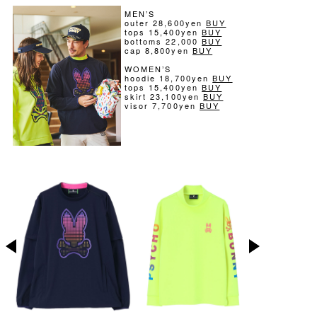
MEN’S
outer 28,600yen
BUY
tops 15,400yen
BUY
bottoms 22,000
BUY
cap 8,800yen
BUY
WOMEN’S
hoodie 18,700yen
BUY
tops 15,400yen
BUY
skirt 23,100yen
BUY
visor 7,700yen
BUY