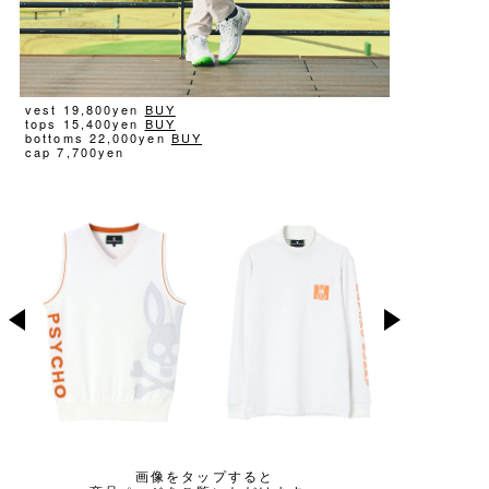
vest 19,800yen
BUY
tops 15,400yen
BUY
bottoms 22,000yen
BUY
cap 7,700yen
画像をタップすると