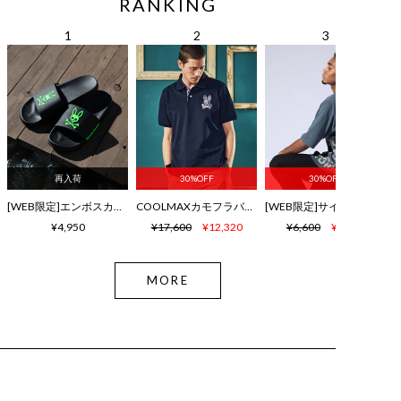
RANKING
再入荷
30%OFF
30%OFF
[WEB限定]エンボスカラーロゴ シャワーサンダル
COOLMAXカモフラバニー 鹿の子ポロシャツ
¥4,950
¥17,600
¥12,320
¥6,600
¥4,620
MORE