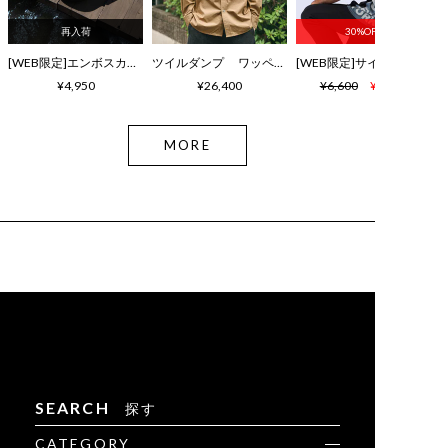
再入荷
30%OFF
[WEB限定]エンボスカラーロゴ シャワーサンダル
ツイルダンプ ワッペン刺繍ワッシャーシャツ
¥4,950
¥26,400
¥6,600
¥4,620
MORE
SEARCH
探す
CATEGORY