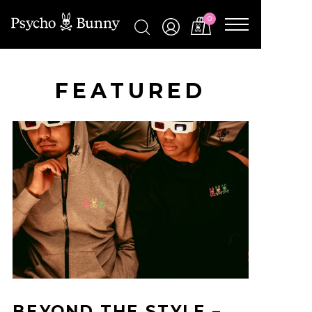
0
FEATURED
BEYOND THE STYLE –