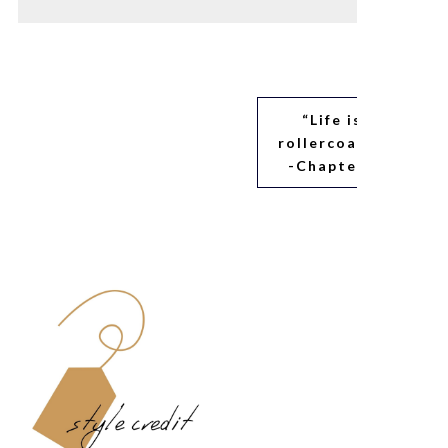
“Life is a
rollercoaster”
-Chapter6へ