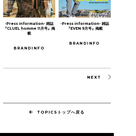
-Press information- 雑誌
-Press information- 雑誌
『CLUEL homme 11月号』掲
『EVEN 9月号』掲載
載
BRANDINFO
BRANDINFO
NEXT
TOPICSトップへ戻る