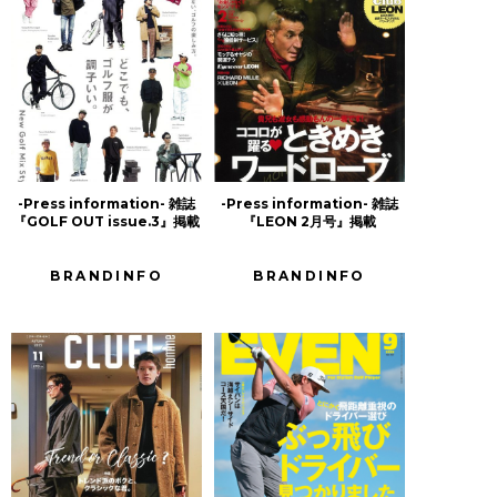
-Press information- 雑誌
-Press information- 雑誌
『GOLF OUT issue.3』掲載
『LEON 2月号』掲載
BRANDINFO
BRANDINFO