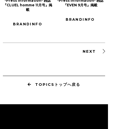
-Press information- 雑誌
-Press information- 雑誌
『CLUEL homme 11月号』掲
『EVEN 9月号』掲載
載
BRANDINFO
BRANDINFO
NEXT
TOPICSトップへ戻る