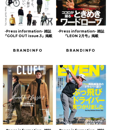
-Press information- 雑誌
-Press information- 雑誌
『GOLF OUT issue.3』掲載
『LEON 2月号』掲載
BRANDINFO
BRANDINFO