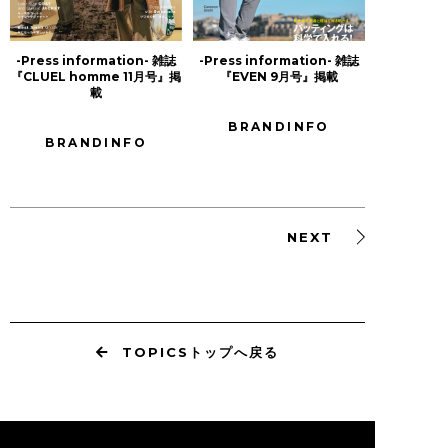
-Press information- 雑誌
-Press information- 雑誌
『CLUEL homme 11月号』掲
『EVEN 9月号』掲載
載
BRANDINFO
BRANDINFO
NEXT
TOPICSトップへ戻る