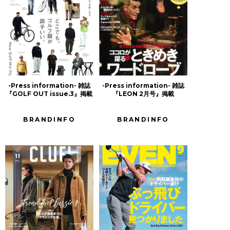
-Press information- 雑誌
-Press information- 雑誌
『GOLF OUT issue.3』掲載
『LEON 2月号』掲載
BRANDINFO
BRANDINFO